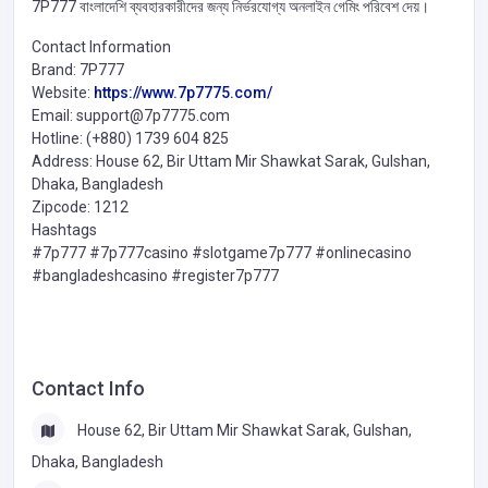
7P777 বাংলাদেশি ব্যবহারকারীদের জন্য নির্ভরযোগ্য অনলাইন গেমিং পরিবেশ দেয়।
Contact Information
Brand: 7P777
Website:
https://www.7p7775.com/
Email: support@7p7775.com
Hotline: (+880) 1739 604 825
Address: House 62, Bir Uttam Mir Shawkat Sarak, Gulshan,
Dhaka, Bangladesh
Zipcode: 1212
Hashtags
#7p777 #7p777casino #slotgame7p777 #onlinecasino
#bangladeshcasino #register7p777
Contact Info
House 62, Bir Uttam Mir Shawkat Sarak, Gulshan,
Dhaka, Bangladesh