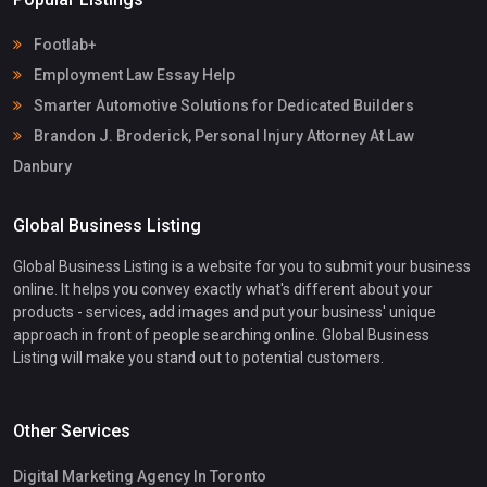
Footlab+
Employment Law Essay Help
Smarter Automotive Solutions for Dedicated Builders
Brandon J. Broderick, Personal Injury Attorney At Law
Danbury
Global Business Listing
Global Business Listing is a website for you to submit your business
online. It helps you convey exactly what's different about your
products - services, add images and put your business' unique
approach in front of people searching online. Global Business
Listing will make you stand out to potential customers.
Other Services
Digital Marketing Agency In Toronto