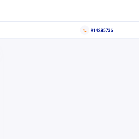
914285736