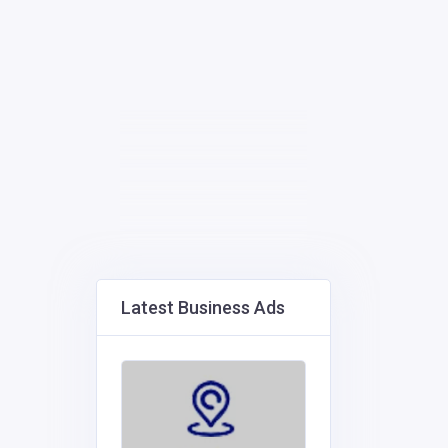
Latest Business Ads
melbet