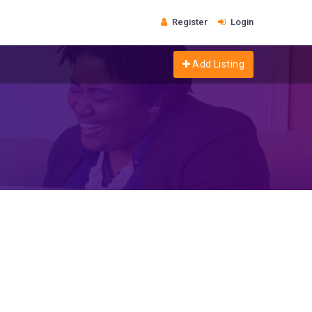
Register
Login
Add Listing