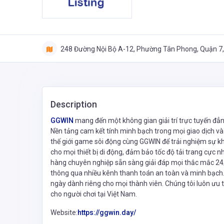
248 Đường Nội Bộ A-12, Phường Tân Phong, Quận 7, 
Description
GGWIN
mang đến một không gian giải trí trực tuyến đẳng
Nền tảng cam kết tính minh bạch trong mọi giao dịch v
thế giới game sôi động cùng GGWIN để trải nghiệm sự kh
cho mọi thiết bị di động, đảm bảo tốc độ tải trang cực n
hàng chuyên nghiệp sẵn sàng giải đáp mọi thắc mắc 24/7
thông qua nhiều kênh thanh toán an toàn và minh bạch.
ngày dành riêng cho mọi thành viên. Chúng tôi luôn ưu t
cho người chơi tại Việt Nam.
Website:
https://ggwin.day/