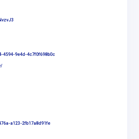
wNvzvJ3
4-4594-9e4d-4c7f0f698b0c
y/
-476a-a123-2fb17a8d91fe