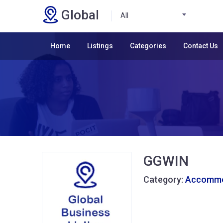
Global
All
Home
Listings
Categories
Contact Us
GGWIN
Category:
Accommod