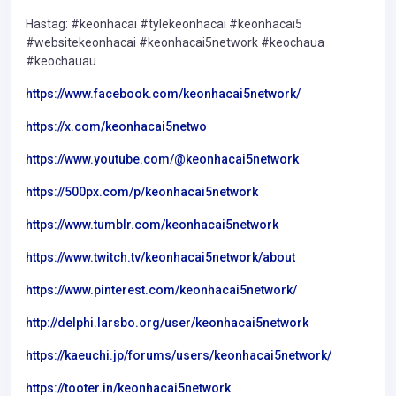
Hastag: #keonhacai #tylekeonhacai #keonhacai5
#websitekeonhacai #keonhacai5network #keochaua
#keochauau
https://www.facebook.com/keonhacai5network/
https://x.com/keonhacai5netwo
https://www.youtube.com/@keonhacai5network
https://500px.com/p/keonhacai5network
https://www.tumblr.com/keonhacai5network
https://www.twitch.tv/keonhacai5network/about
https://www.pinterest.com/keonhacai5network/
http://delphi.larsbo.org/user/keonhacai5network
https://kaeuchi.jp/forums/users/keonhacai5network/
https://tooter.in/keonhacai5network