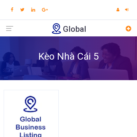
Global
Kèo Nhà Cái 5