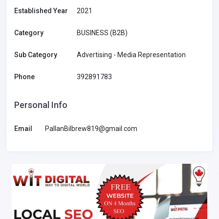
Established Year
2021
Category
BUSINESS (B2B)
Sub Category
Advertising - Media Representation
Phone
392891783
Personal Info
Email
PallanBilbrew819@gmail.com