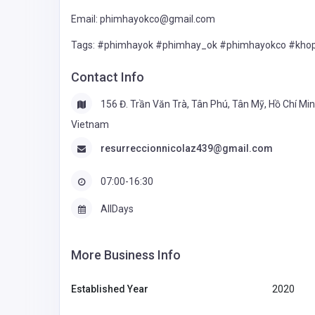
Email: phimhayokco@gmail.com
Tags: #phimhayok #phimhay_ok #phimhayokco #kh
Contact Info
156 Đ. Trần Văn Trà, Tân Phú, Tân Mỹ, Hồ Chí Min
Vietnam
resurreccionnicolaz439@gmail.com
07:00-16:30
AllDays
More Business Info
Established Year
2020