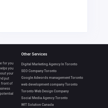
anneshi
mail.com
Other Services
te for you
Digital Marketing Agency In Toronto
 helps you
SEO Company Toronto
bout your
Google Adwords management Toronto
nd put
 front of
web development company Toronto
usiness
Toronto Web Design Company
 potential
Social Media Agency Toronto
WIT Solution Canada