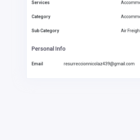
Services
Accommod
Category
Accommod
Sub Category
Air Freigh
KKFB
Personal Info
KKFB
r73051816@gmai
l.com
Email
resurreccionnicolaz439@gmail.com