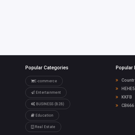
Popular Categories
Popular 
Countr
E-commerce
HEHE5
Entertainment
KKFB
BUSINESS (B2B)
CB666
Education
Real Estate