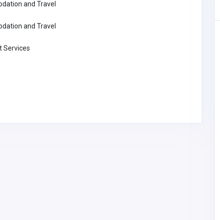
ation and Travel
ation and Travel
t Services
Accommodation and Travel
CB666