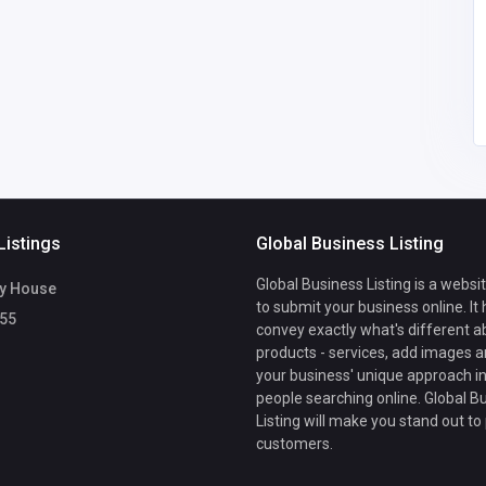
CB666
kalaga.krishnarao1986
@gmail.com
Listings
Global Business Listing
Global Business Listing is a websi
y House
to submit your business online. It
55
convey exactly what's different a
products - services, add images a
your business' unique approach in
people searching online. Global B
Listing will make you stand out to
customers.