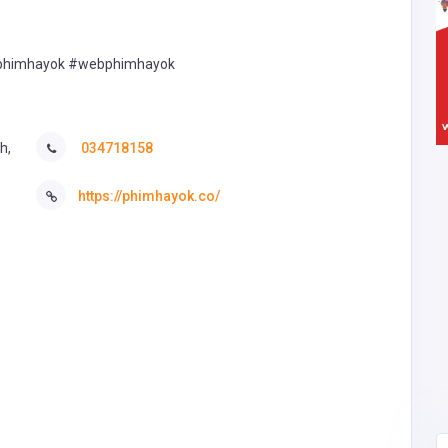
ophimhayok #webphimhayok
h,
034718158
https://phimhayok.co/