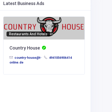
Latest Business Ads
Restaurants And Hotels
Country House
country-house@t-
4941056906414
online.de
Agricult
HEHE5