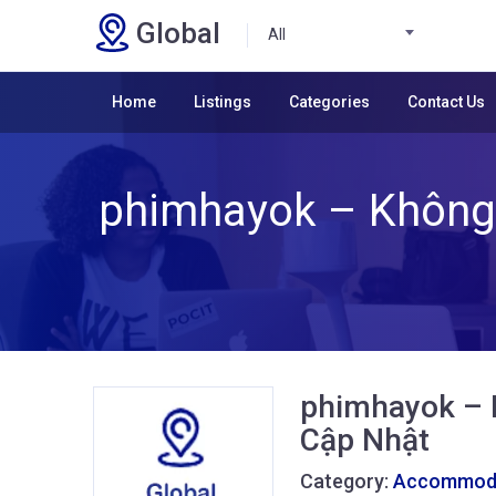
Global
All
Home
Listings
Categories
Contact Us
phimhayok – Không 
phimhayok – 
Cập Nhật
Category:
Accommoda