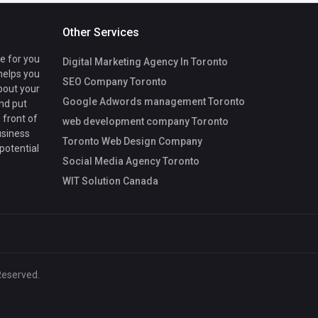
Other Services
te for you
Digital Marketing Agency In Toronto
 helps you
SEO Company Toronto
bout your
Google Adwords management Toronto
nd put
 front of
web development company Toronto
usiness
Toronto Web Design Company
 potential
Social Media Agency Toronto
WIT Solution Canada
Reserved.