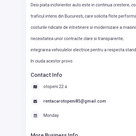
Desi piata inchirierilor auto este in continua crestere,
traficul intens din Bucuresti, care solicita flote performa
costurile ridicate de intretinere si modernizare a masini
necesitatea unor contracte clare si transparente;
integrarea vehiculelor electrice pentru a respecta stan
In ciuda acestor provo
Contact Info
otopeni 22 a
rentacarotopeni85@gmail.com
Monday
More Business Info