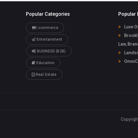
Popular Categories
Popular 
Luxe O
E-commerce
Brookly
Entertainment
Law, Bran
BUSINESS (B2B)
Landsc
OmniC
Education
Real Estate
Copyrig