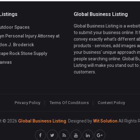
Listings
Global Business Listing
Global Business Listing is a websi
utdoor Spaces
to submit your business online. It
n Personal Injury Attorney at
convey exactly what's different a
don J. Broderick
products - services, add images a
your business' unique approach in
ape Rock Stone Supply
people searching online. Global B
anvas
Listing will make you stand out to
customers.
Privacy Policy
Terms Of Conditions
Content Policy
ht © 2026
Global Business Listing
. Designed by
Wit Solution
All Rights 