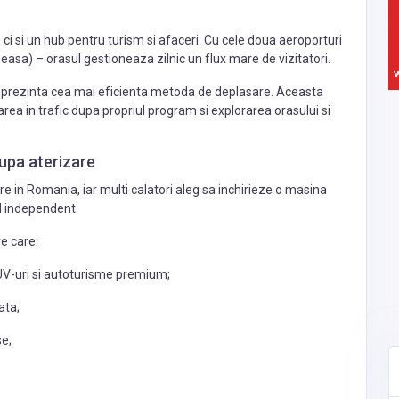
ci si un hub pentru turism si afaceri. Cu cele doua aeroporturi
easa) – orasul gestioneaza zilnic un flux mare de vizitatori.
 reprezinta cea mai eficienta metoda de deplasare. Aceasta
garea in trafic dupa propriul program si explorarea orasului si
dupa aterizare
e in Romania, iar multi calatori aleg sa inchirieze o masina
d independent.
re care:
UV-uri si autoturisme premium;
ata;
se;