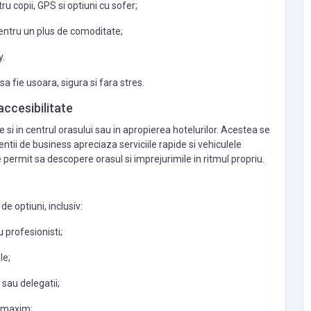
ru copii, GPS si optiuni cu sofer;
pentru un plus de comoditate;
y.
sa fie usoara, sigura si fara stres.
 accesibilitate
le si in centrul orasului sau in apropierea hotelurilor. Acestea se
ientii de business apreciaza serviciile rapide si vehiculele
e permit sa descopere orasul si imprejurimile in ritmul propriu.
de optiuni, inclusiv:
IT & COMPUTERS
u profesionisti;
le;
OmniCanvas
pply
sau delegatii;
United States of
McRose
America
codeanvil32@gmail.co
t maxim;