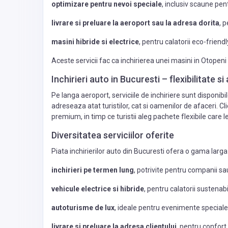
optimizare pentru nevoi speciale
, inclusiv scaune pent
livrare si preluare la aeroport sau la adresa dorita
, 
masini hibride si electrice
, pentru calatorii eco-friendl
Aceste servicii fac ca inchirierea unei masini in Otopeni 
Inchirieri auto in Bucuresti – flexibilitate si
Pe langa aeroport, serviciile de inchiriere sunt disponibi
adreseaza atat turistilor, cat si oamenilor de afaceri. Cl
premium, in timp ce turistii aleg pachete flexibile care l
Diversitatea serviciilor oferite
Piata inchirierilor auto din Bucuresti ofera o gama larga 
BUSINESS (B2B)
inchirieri pe termen lung
, potrivite pentru companii sa
vehicule electrice si hibride
, pentru calatorii sustenabi
Landscape Rock Stone Su
autoturisme de lux
, ideale pentru evenimente speciale 
Maurice 
livrare si preluare la adresa clientului
, pentru confor
maurice@americanroc