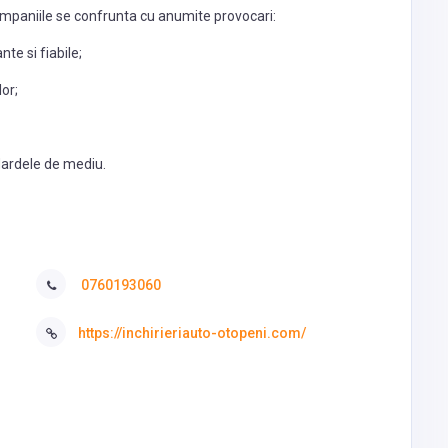
 companiile se confrunta cu anumite provocari:
nte si fiabile;
lor;
dardele de mediu.
0760193060
https://inchirieriauto-otopeni.com/