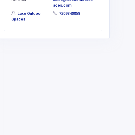
aces.com
brandonj
gmail.co
Luxe Outdoor
7209340058
Spaces