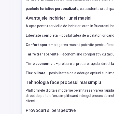
ksupply.com
pachete turistice personalizate
, cu asistenta si echi
Avantajele inchirierii unei masini
A opta pentru serviciile de inchirieri auto in Bucuresti 
Libertate completa
– posibilitatea de a calatori oricand
Confort sporit
– alegerea masinii potrivite pentru fieca
Tarife transparente
– economisire comparativ cu taxiur
Timp economisit
– preluare si predare rapida, direct l
Flexibilitate
– posibilitatea de a adauga optiuni suplim
Tehnologia face procesul mai simplu
Platformele digitale moderne permit rezervarea rapida a 
direct de pe telefon, simplificand intregul proces de inch
clienti.
Provocari si perspective