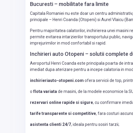
Bucuresti – mobilitate fara limite
Capitala Romaniei nu este doar un centru administrativ, 
principale – Henri Coanda (Otopeni) si Aurel Vlaicu (Ban
Pentru majoritatea calatorilor, inchirierea unei masini
permite evitarea intarzierilor transportului public, navi
imprejurimilor in mod confortabil si rapid.
Inchirieri auto Otopeni – solutii complete 
Aeroportul Henri Coanda este principala poarta de intrar
imediat dupa aterizare pentru a incepe calatoria in mo
inchirieriauto-otopeni.com
ofera servicii de top, print
o
flota variata
de masini, de la modele economice la S
rezervari online rapide si sigure
, cu confirmare imedi
tarife transparente si competitive
, fara costuri ascun
asistenta clienti 24/7
, ideala pentru sosiri tarzii;