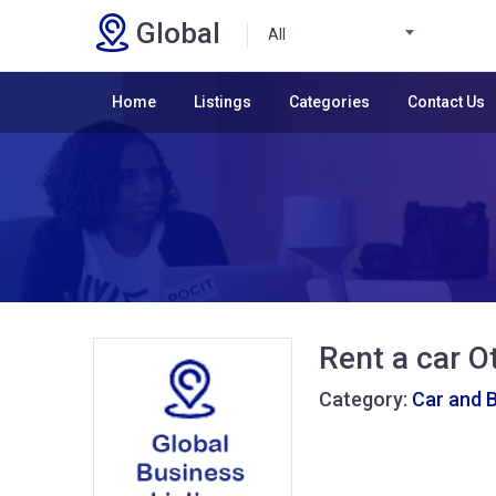
Global
All
Home
Listings
Categories
Contact Us
Rent a car O
Category:
Car and 